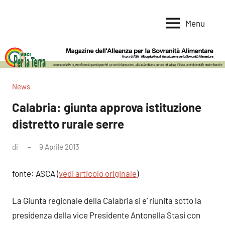
Vai
al
Menu
Voci
Magazine
contenuto
Alleanza
per
per
la
la
Sovranità
Terra
News
Alimentare
Calabria: giunta approva istituzione
distretto rurale serre
di
9 Aprile 2013
Nessun
commento
fonte: ASCA (
vedi articolo originale
)
La Giunta regionale della Calabria si e’ riunita sotto la
presidenza della vice Presidente Antonella Stasi con