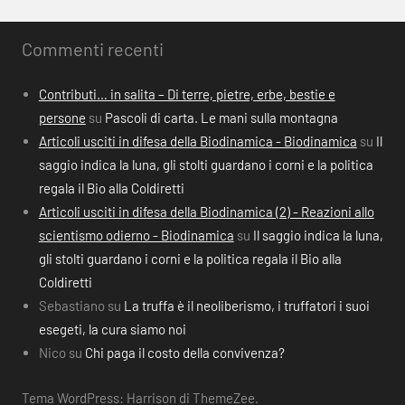
Commenti recenti
Contributi… in salita – Di terre, pietre, erbe, bestie e
persone
su
Pascoli di carta. Le mani sulla montagna
Articoli usciti in difesa della Biodinamica - Biodinamica
su
Il
saggio indica la luna, gli stolti guardano i corni e la politica
regala il Bio alla Coldiretti
Articoli usciti in difesa della Biodinamica (2) - Reazioni allo
scientismo odierno - Biodinamica
su
Il saggio indica la luna,
gli stolti guardano i corni e la politica regala il Bio alla
Coldiretti
Sebastiano
su
La truffa è il neoliberismo, i truffatori i suoi
esegeti, la cura siamo noi
Nico
su
Chi paga il costo della convivenza?
Tema WordPress: Harrison di ThemeZee.