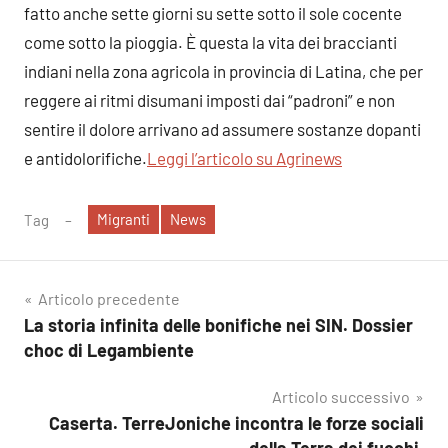
fatto anche sette giorni su sette sotto il sole cocente
come sotto la pioggia. È questa la vita dei braccianti
indiani nella zona agricola in provincia di Latina, che per
reggere ai ritmi disumani imposti dai “padroni” e non
sentire il dolore arrivano ad assumere sostanze dopanti
e antidolorifiche.
Leggi l’articolo su Agrinews
Migranti
News
Tag
Navigazione
Articolo precedente
La storia infinita delle bonifiche nei SIN. Dossier
articoli
choc di Legambiente
Articolo successivo
Caserta. TerreJoniche incontra le forze sociali
della Terra dei fuochi.