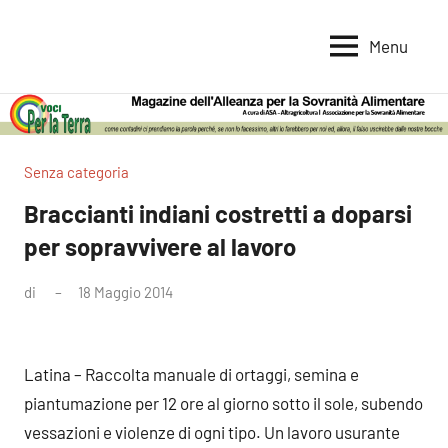
Vai
al
Menu
Voci
Magazine
contenuto
Alleanza
per
per
la
la
Sovranità
Terra
Senza categoria
Alimentare
Braccianti indiani costretti a doparsi
per sopravvivere al lavoro
di
18 Maggio 2014
Nessun
commento
Latina – Raccolta manuale di ortaggi, semina e
piantumazione per 12 ore al giorno sotto il sole, subendo
vessazioni e violenze di ogni tipo. Un lavoro usurante