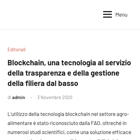
Vai
al
Menu
Voci
Magazine
contenuto
Alleanza
per
per
la
la
Sovranità
Terra
Editoriali
Alimentare
Blockchain, una tecnologia al servizio
della trasparenza e della gestione
della filiera dal basso
di
admin
3 Novembre 2020
Nessun
commento
L’utilizzo della tecnologia blockchain nel settore agro-
alimentare è stato riconosciuto dalla FAO, oltreché in
numerosi studi scientifici, come una soluzione efficace