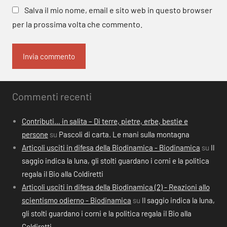
Salva il mio nome, email e sito web in questo browser
per la prossima volta che commento.
Commenti recenti
Contributi… in salita – Di terre, pietre, erbe, bestie e
persone
su
Pascoli di carta. Le mani sulla montagna
Articoli usciti in difesa della Biodinamica - Biodinamica
su
Il
saggio indica la luna, gli stolti guardano i corni e la politica
regala il Bio alla Coldiretti
Articoli usciti in difesa della Biodinamica (2) - Reazioni allo
scientismo odierno - Biodinamica
su
Il saggio indica la luna,
gli stolti guardano i corni e la politica regala il Bio alla
Coldiretti