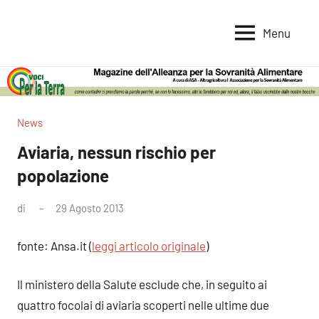
Vai
al
Menu
Voci
Magazine
contenuto
Alleanza
per
per
la
la
Sovranità
Terra
News
Alimentare
Aviaria, nessun rischio per
popolazione
di
29 Agosto 2013
Nessun
commento
fonte: Ansa.it (
leggi articolo originale
)
Il ministero della Salute esclude che, in seguito ai
quattro focolai di aviaria scoperti nelle ultime due