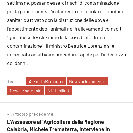
settimane, possano esserci rischi di contaminazione
per la popolazione. L’isolamento dei focolai e il cordone
sanitario attivato con la distruzione delle uova e
l’abbattimento degli animali nei 4 allevamenti coinvolti
”garantisce l’esclusione della possibilità di una
contaminazione”. Il ministro Beatrice Lorenzin si è
impegnata ad attivare procedure rapide per l’indennizzo
dei danni.
A-EmiliaRomagna
News-Allevamento
Tag
News-Zootecnia
NT-EmiliaR
Navigazione
Articolo precedente
L’Assessore all’Agricoltura della Regione
articoli
Calabria, Michele Trematerra, interviene in