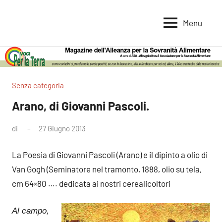
Vai
al
Menu
Voci
Magazine
contenuto
Alleanza
per
per
la
la
Sovranità
Terra
Senza categoria
Alimentare
Arano, di Giovanni Pascoli.
di
27 Giugno 2013
Nessun
commento
La Poesia di Giovanni Pascoli (Arano) e il dipinto a olio di
Van Gogh (Seminatore nel tramonto, 1888, olio su tela,
cm 64×80 …. dedicata ai nostri cerealicoltori
Al campo,