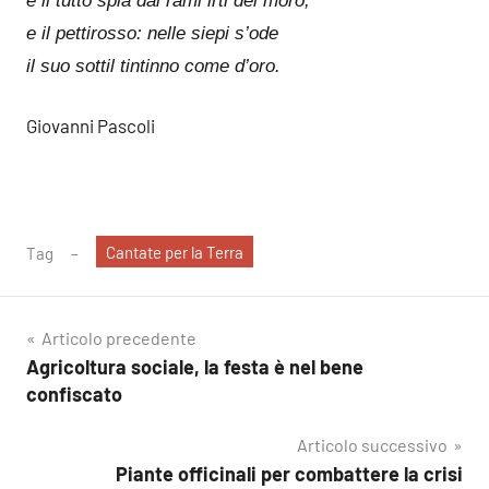
e il tutto spia dai rami irti del moro;
e il pettirosso: nelle siepi s’ode
il suo sottil tintinno come d’oro.
Giovanni Pascoli
Cantate per la Terra
Tag
Navigazione
Articolo precedente
Agricoltura sociale, la festa è nel bene
articoli
confiscato
Articolo successivo
Piante officinali per combattere la crisi