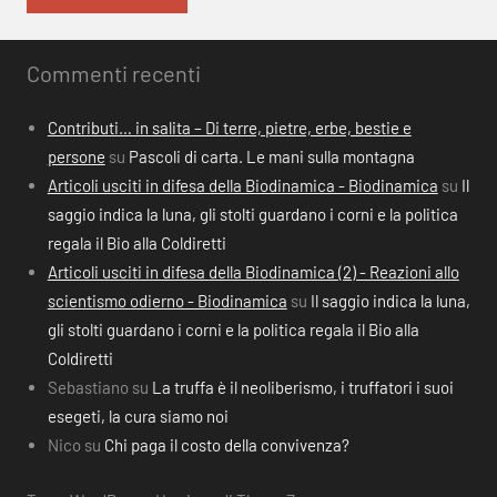
Commenti recenti
Contributi… in salita – Di terre, pietre, erbe, bestie e
persone
su
Pascoli di carta. Le mani sulla montagna
Articoli usciti in difesa della Biodinamica - Biodinamica
su
Il
saggio indica la luna, gli stolti guardano i corni e la politica
regala il Bio alla Coldiretti
Articoli usciti in difesa della Biodinamica (2) - Reazioni allo
scientismo odierno - Biodinamica
su
Il saggio indica la luna,
gli stolti guardano i corni e la politica regala il Bio alla
Coldiretti
Sebastiano
su
La truffa è il neoliberismo, i truffatori i suoi
esegeti, la cura siamo noi
Nico
su
Chi paga il costo della convivenza?