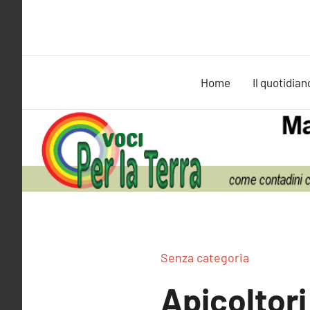
Vai
al
contenuto
Home
Il quotidian
Senza categoria
Apicoltori