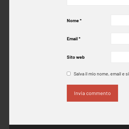
Nome
*
Email
*
Sito web
Salva il mio nome, email e 