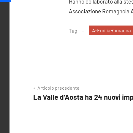
Hanno collaborato alla ste
Associazione Romagnola A
A-EmiliaRomagna
Tag
Navigazione
Articolo precedente
La Valle d’Aosta ha 24 nuovi imp
articoli