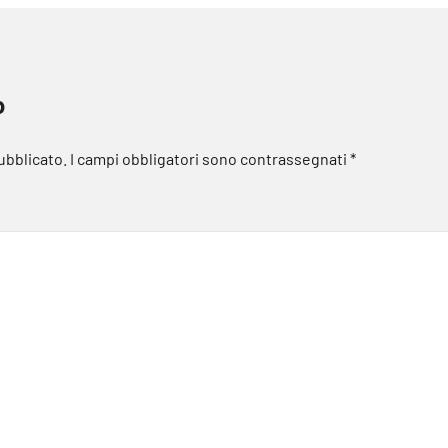
o
pubblicato.
I campi obbligatori sono contrassegnati
*