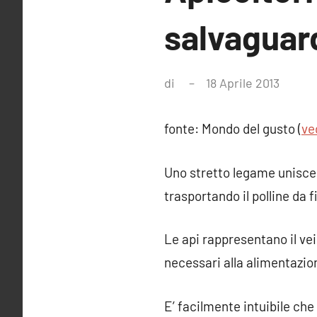
salvaguard
di
18 Aprile 2013
Nessu
comm
fonte: Mondo del gusto (
ve
Uno stretto legame unisce a
trasportando il polline da f
Le api rappresentano il vei
necessari alla alimentazi
E’ facilmente intuibile che