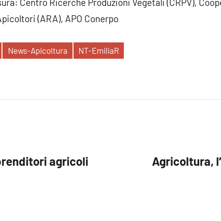
sura: Centro Ricerche Produzioni Vegetali (CRPV), Coope
picoltori (ARA), APO Conerpo
News-Apicoltura
NT-EmiliaR
renditori agricoli
Agricoltura, 