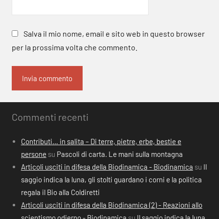
Salva il mio nome, email e sito web in questo browser
per la prossima volta che commento.
Commenti recenti
Contributi… in salita – Di terre, pietre, erbe, bestie e
persone
su
Pascoli di carta. Le mani sulla montagna
Articoli usciti in difesa della Biodinamica - Biodinamica
su
Il
saggio indica la luna, gli stolti guardano i corni e la politica
regala il Bio alla Coldiretti
Articoli usciti in difesa della Biodinamica (2) - Reazioni allo
scientismo odierno - Biodinamica
su
Il saggio indica la luna,