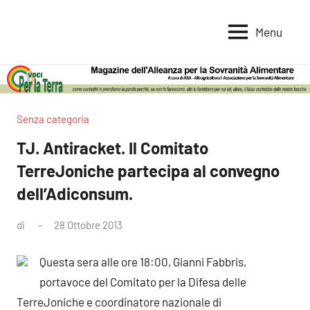
Vai
al
Menu
Voci
Magazine
contenuto
Alleanza
per
per
la
la
Sovranità
Terra
Senza categoria
Alimentare
TJ. Antiracket. Il Comitato
TerreJoniche partecipa al convegno
dell’Adiconsum.
di
28 Ottobre 2013
Nessun
commento
Questa sera alle ore 18:00, Gianni Fabbris,
portavoce del Comitato per la Difesa delle
TerreJoniche e coordinatore nazionale di