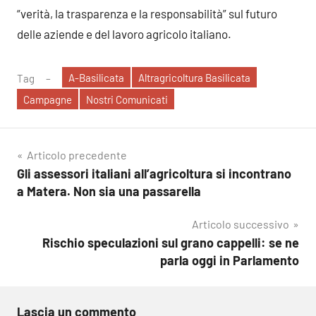
“verità, la trasparenza e la responsabilità” sul futuro
delle aziende e del lavoro agricolo italiano.
A-Basilicata
Altragricoltura Basilicata
Tag
Campagne
Nostri Comunicati
Navigazione
Articolo precedente
Gli assessori italiani all’agricoltura si incontrano
articoli
a Matera. Non sia una passarella
Articolo successivo
Rischio speculazioni sul grano cappelli: se ne
parla oggi in Parlamento
Lascia un commento