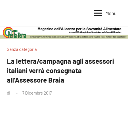
Vai
al
Menu
Voci
Magazine
contenuto
Alleanza
per
per
la
la
Sovranità
Terra
Senza categoria
Alimentare
La lettera/campagna agli assessori
italiani verrà consegnata
all’Assessore Braia
di
7 Dicembre 2017
Nessun
commento