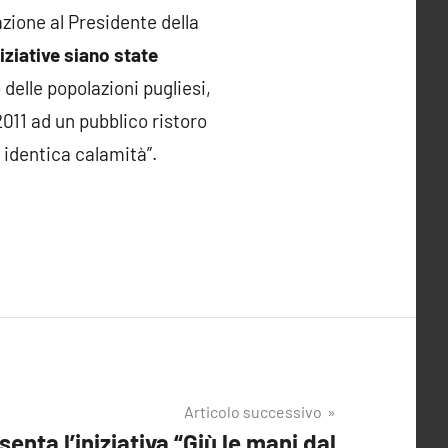
azione al Presidente della
iziative siano state
 delle popolazioni pugliesi,
011 ad un pubblico ristoro
 identica calamità”.
Articolo successivo
enta l’iniziativa “Giù le mani dal