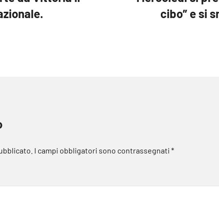
azionale.
cibo” e si 
o
pubblicato.
I campi obbligatori sono contrassegnati
*