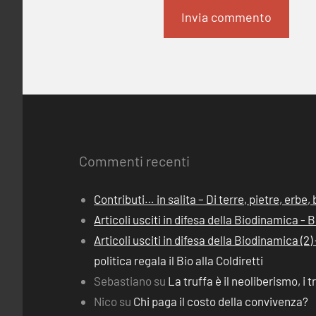
Commenti recenti
Contributi… in salita – Di terre, pietre, erbe
Articoli usciti in difesa della Biodinamica -
Articoli usciti in difesa della Biodinamica (
politica regala il Bio alla Coldiretti
Sebastiano
su
La truffa è il neoliberismo, i t
Nico
su
Chi paga il costo della convivenza?