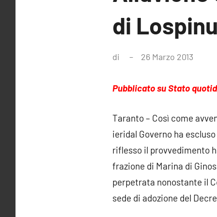
di Lospin
di
26 Marzo 2013
Ness
comm
Pubblicato su Stato quoti
Taranto – Così come avvenu
ieri
dal Governo ha escluso l
riflesso il provvedimento
frazione di Marina di Ginos
perpetrata nonostante il C
sede di adozione del Decret