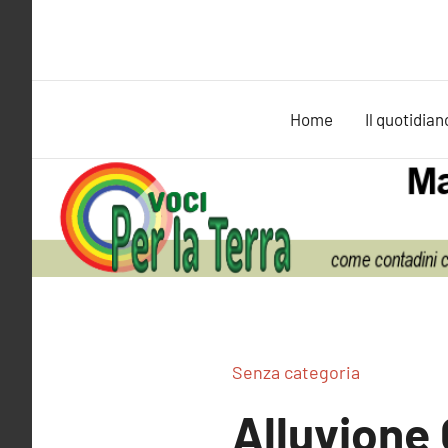
Vai
al
contenuto
Home
Il quotidian
Senza categoria
Alluvione 