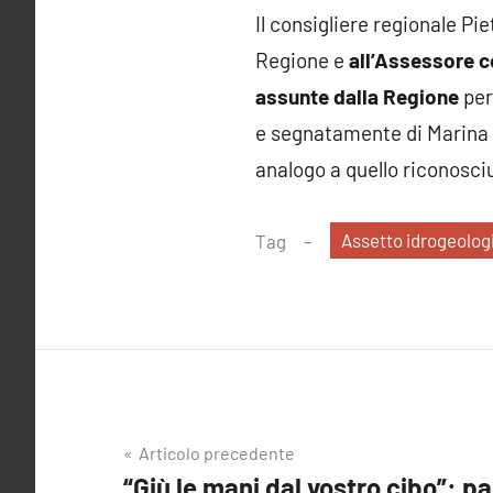
Il consigliere regionale Pi
Regione e
all’Assessore c
assunte dalla Regione
per
e segnatamente di Marina d
analogo a quello riconosci
Assetto idrogeolog
Tag
Navigazione
Articolo precedente
“Giù le mani dal vostro cibo”: par