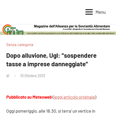
Vai
al
Menu
Voci
Magazine
contenuto
Alleanza
per
per
la
la
Sovranità
Terra
Senza categoria
Alimentare
Dopo alluvione, Ugl: ”sospendere
tasse a imprese danneggiate”
di
10 Ottobre 2013
Nessun
commento
Pubblicato su Meteoweb
(
leggi articolo originale
)
Oggi pomeriggio, alle 18.30, si terra’ un vertice in