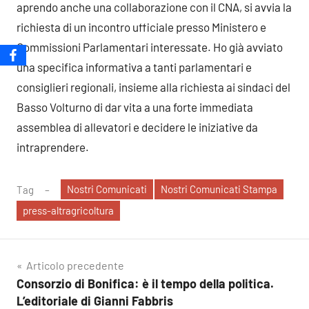
aprendo anche una collaborazione con il CNA, si avvia la
richiesta di un incontro ufficiale presso Ministero e
Commissioni Parlamentari interessate. Ho già avviato
una specifica informativa a tanti parlamentari e
consiglieri regionali, insieme alla richiesta ai sindaci del
Basso Volturno di dar vita a una forte immediata
assemblea di allevatori e decidere le iniziative da
intraprendere.
Nostri Comunicati
Nostri Comunicati Stampa
Tag
press-altragricoltura
Navigazione
Articolo precedente
Consorzio di Bonifica: è il tempo della politica.
articoli
L’editoriale di Gianni Fabbris