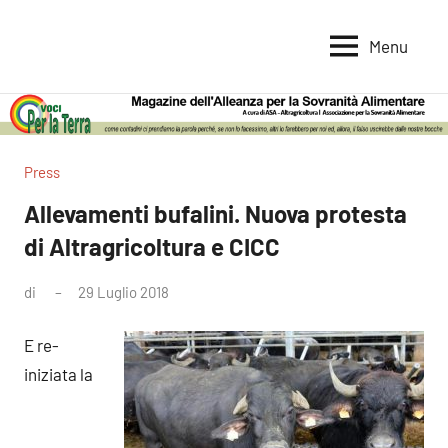
Vai
al
Menu
Voci
Magazine
contenuto
Alleanza
per
per
la
la
Sovranità
Terra
Press
Alimentare
Allevamenti bufalini. Nuova protesta
di Altragricoltura e CICC
di
29 Luglio 2018
1
commento
E re-
iniziata la