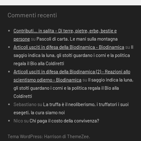
Commenti recenti
Contributi… in salita – Di terre, pietre, erbe, bestie e
persone
su
Pascoli di carta. Le mani sulla montagna
Articoli usciti in difesa della Biodinamica - Biodinamica
su
Il
saggio indica la luna, gli stolti guardano i corni e la politica
regala il Bio alla Coldiretti
Articoli usciti in difesa della Biodinamica (2) - Reazioni allo
scientismo odierno - Biodinamica
su
Il saggio indica la luna,
gli stolti guardano i corni e la politica regala il Bio alla
Coldiretti
Sebastiano
su
La truffa è il neoliberismo, i truffatori i suoi
esegeti, la cura siamo noi
Nico
su
Chi paga il costo della convivenza?
Tema WordPress: Harrison di ThemeZee.