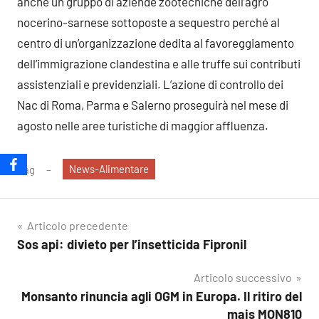
anche un gruppo di aziende zootecniche dell’agro
nocerino-sarnese sottoposte a sequestro perché al
centro di un’organizzazione dedita al favoreggiamento
dell’immigrazione clandestina e alle truffe sui contributi
assistenziali e previdenziali. L’azione di controllo dei
Nac di Roma, Parma e Salerno proseguirà nel mese di
agosto nelle aree turistiche di maggior affluenza.
News-Alimentare
Tag
Navigazione
Articolo precedente
Sos api: divieto per l’insetticida Fipronil
articoli
Articolo successivo
Monsanto rinuncia agli OGM in Europa. Il ritiro del
mais MON810