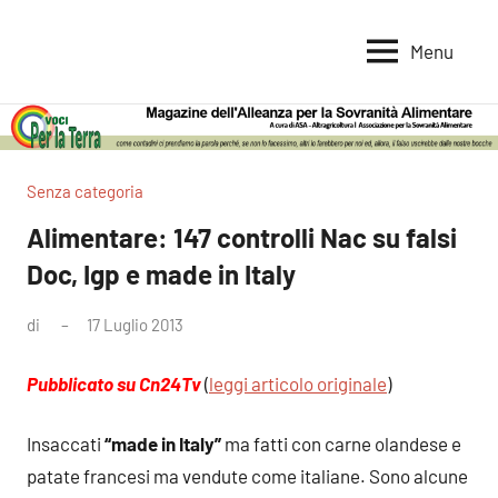
Vai
al
Menu
Voci
Magazine
contenuto
Alleanza
per
per
la
la
Sovranità
Terra
Senza categoria
Alimentare
Alimentare: 147 controlli Nac su falsi
Doc, Igp e made in Italy
di
17 Luglio 2013
Nessun
commento
Pubblicato su Cn24Tv
(
leggi articolo originale
)
Insaccati
“made in Italy”
ma fatti con carne olandese e
patate francesi ma vendute come italiane. Sono alcune