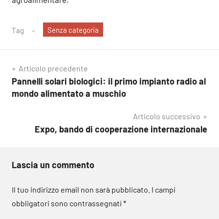
Senza categoria
Tag
Navigazione
Articolo precedente
Pannelli solari biologici: il primo impianto radio al
articoli
mondo alimentato a muschio
Articolo successivo
Expo, bando di cooperazione internazionale
Lascia un commento
Il tuo indirizzo email non sarà pubblicato.
I campi
obbligatori sono contrassegnati
*