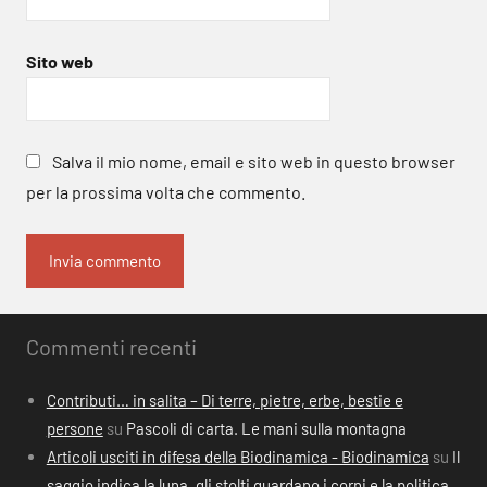
Sito web
Salva il mio nome, email e sito web in questo browser
per la prossima volta che commento.
Commenti recenti
Contributi… in salita – Di terre, pietre, erbe, bestie e
persone
su
Pascoli di carta. Le mani sulla montagna
Articoli usciti in difesa della Biodinamica - Biodinamica
su
Il
saggio indica la luna, gli stolti guardano i corni e la politica