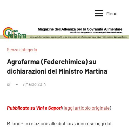
Vai
al
Menu
Voci
Magazine
contenuto
Alleanza
per
per
la
la
Sovranità
Terra
Senza categoria
Alimentare
Agrofarma (Federchimica) su
dichiarazioni del Ministro Martina
di
7 Marzo 2014
Nessun
commento
Pubblicato su Vini e Sapori
(
leggi articolo originale
)
Milano – In relazione alle dichiarazioni rese oggi dal