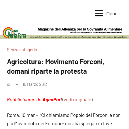
Vai
al
Menu
Voci
Magazine
contenuto
Alleanza
per
per
la
la
Sovranità
Terra
Senza categoria
Alimentare
Agricoltura: Movimento Forconi,
domani riparte la protesta
di
10 Marzo 2013
Nessun
commento
Pubblichiamo da
AgenParl
(
vedi originale
)
Roma, 10 mar – “Ci chiamiamo Popolo dei Forconi e non
più Movimento dei Forconi – così ha spiegato a Live