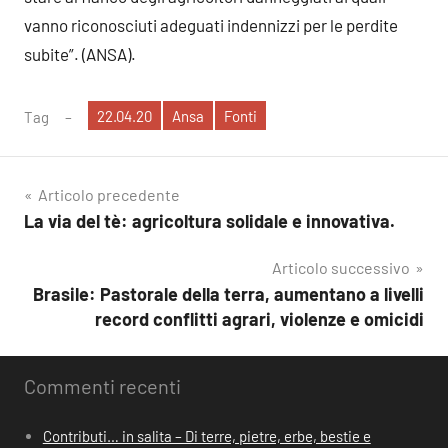
vanno riconosciuti adeguati indennizzi per le perdite
subite”. (ANSA).
22.04.20
Ansa
Fonti
Tag
Navigazione
Articolo precedente
La via del tè: agricoltura solidale e innovativa.
articoli
Articolo successivo
Brasile: Pastorale della terra, aumentano a livelli
record conflitti agrari, violenze e omicidi
Commenti recenti
Contributi… in salita – Di terre, pietre, erbe, bestie e