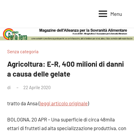
Vai
al
Menu
Voci
Magazine
contenuto
Alleanza
per
per
la
la
Sovranità
Terra
Senza categoria
Alimentare
Agricoltura: E-R, 400 milioni di danni
a causa delle gelate
di
22 Aprile 2020
tratto da Ansa (
leggi articolo originale
)
BOLOGNA, 20 APR – Una superficie di circa 48mila
ettari di frutteti ad alta specializzazione produttiva, con