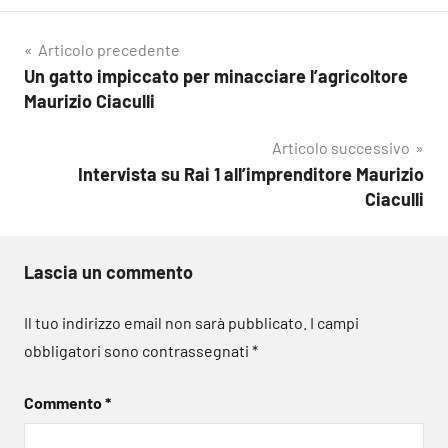
Navigazione
Articolo precedente
Un gatto impiccato per minacciare l’agricoltore
articoli
Maurizio Ciaculli
Articolo successivo
Intervista su Rai 1 all’imprenditore Maurizio
Ciaculli
Lascia un commento
Il tuo indirizzo email non sarà pubblicato.
I campi
obbligatori sono contrassegnati
*
Commento
*