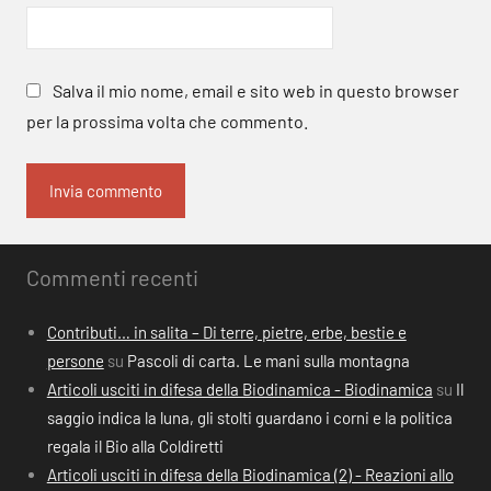
Salva il mio nome, email e sito web in questo browser
per la prossima volta che commento.
Commenti recenti
Contributi… in salita – Di terre, pietre, erbe, bestie e
persone
su
Pascoli di carta. Le mani sulla montagna
Articoli usciti in difesa della Biodinamica - Biodinamica
su
Il
saggio indica la luna, gli stolti guardano i corni e la politica
regala il Bio alla Coldiretti
Articoli usciti in difesa della Biodinamica (2) - Reazioni allo