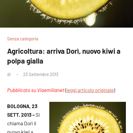
Senza categoria
Agricoltura: arriva Dorì, nuovo kiwi a
polpa gialla
di
23 Settembre 2013
Nessun
commento
Pubblicato su Viaemilianet
(
leggi articolo originale
)
BOLOGNA, 23
SETT. 2013 –
Si
chiama Dorì il
nuovo kiwi a