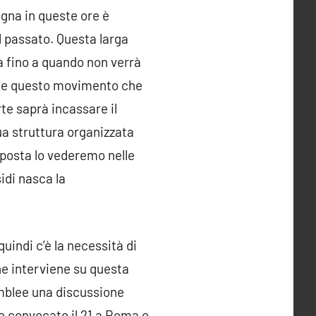
gna in queste ore è
l passato. Questa larga
rà fino a quando non verrà
Come questo movimento che
te saprà incassare il
ua struttura organizzata
oposta lo vederemo nelle
idi nasca la
uindi c’è la necessità di
he interviene su questa
semblee una discussione
tte convocato il 21 a Roma e