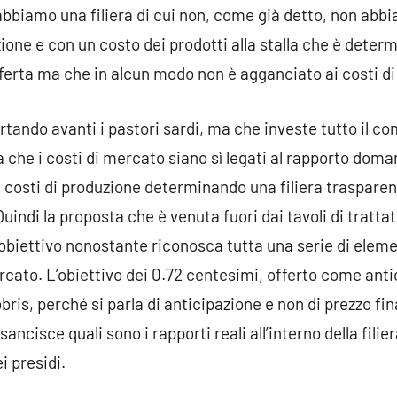
abbiamo una filiera di cui non, come già detto, non abbia
zione e con un costo dei prodotti alla stalla che è dete
erta ma che in alcun modo non è agganciato ai costi di
rtando avanti i pastori sardi, ma che investe tutto il c
ea che i costi di mercato siano sì legati al rapporto do
 costi di produzione determinando una filiera trasparent
ndi la proposta che è venuta fuori dai tavoli di trattat
biettivo nonostante riconosca tutta una serie di eleme
ercato. L’obiettivo dei 0.72 centesimi, offerto come ant
ris, perché si parla di anticipazione e non di prezzo fin
ancisce quali sono i rapporti reali all’interno della filier
i presidi.