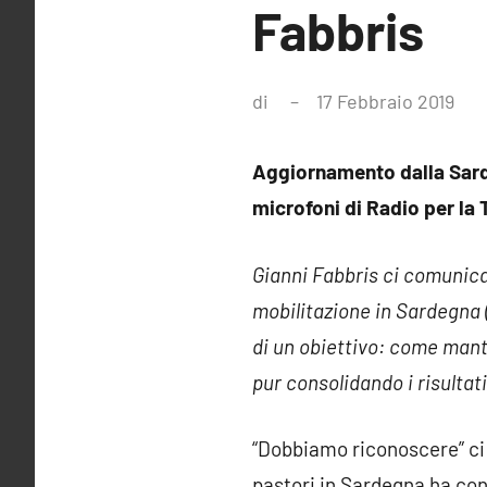
Fabbris
di
17 Febbraio 2019
Nes
co
Aggiornamento dalla Sarde
microfoni di Radio per la 
Gianni Fabbris ci comunica 
mobilitazione in Sardegna 
di un obiettivo: come mante
pur consolidando i risulta
“Dobbiamo riconoscere” ci 
pastori in Sardegna ha con