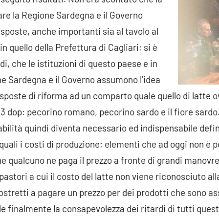
lare la Regione Sardegna e il Governo
sposte, anche importanti sia al tavolo al
in quello della Prefettura di Cagliari; si è
i, che le istituzioni di questo paese e in
ne Sardegna e il Governo assumono l’idea
isposte di riforma ad un comparto quale quello di latte 
i 3 dop: pecorino romano, pecorino sardo e il fiore sardo
bilità quindi diventa necessario ed indispensabile defin
uali i costi di produzione; elementi che ad oggi non è pos
e qualcuno ne paga il prezzo a fronte di grandi manovre 
astori a cui il costo del latte non viene riconosciuto all
costretti a pagare un prezzo per dei prodotti che sono a
le finalmente la consapevolezza dei ritardi di tutti quest