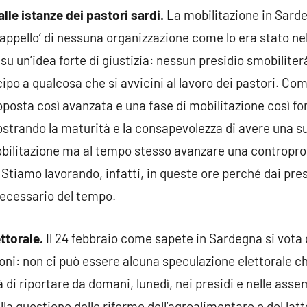
lle istanze dei pastori sardi.
La mobilitazione in Sarde
cappello’ di nessuna organizzazione come lo era stato ne
su un’idea forte di giustizia: nessun presidio smobilite
icipo a qualcosa che si avvicini al lavoro dei pastori. 
posta così avanzata e una fase di mobilitazione così for
mostrando la maturità e la consapevolezza di avere una s
obilitazione ma al tempo stesso avanzare una contropr
 Stiamo lavorando, infatti, in queste ore perché dai pres
necessario del tempo.
ttorale.
Il 24 febbraio come sapete in Sardegna si vota q
ioni: non ci può essere alcuna speculazione elettorale c
à di riportare da domani, lunedì, nei presidi e nelle as
sulla questione delle riforme dell’agroalimentare e del la