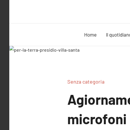
Vai
al
contenuto
Home
Il quotidian
Senza categoria
Agiornamen
microfoni 