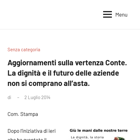
Vai
al
Menu
Voci
Magazine
contenuto
Alleanza
per
per
la
la
Sovranità
Terra
Senza categoria
Alimentare
Aggiornamenti sulla vertenza Conte.
La dignità e il futuro delle aziende
non si comprano all’asta.
di
2 Luglio 2014
Nessun
commento
Com. Stampa
Dopo l’iniziativa di ieri
che ha sventato il