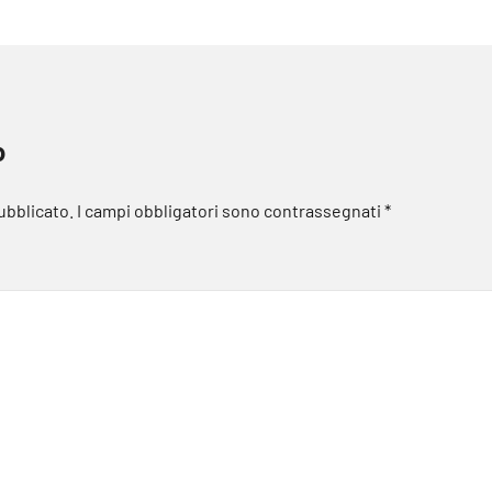
o
pubblicato.
I campi obbligatori sono contrassegnati
*