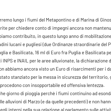
rremo lungo i fiumi del Metapontino e di Marina di Gino
ferite per chiedere conto di impegni ancora non manten
biamo contribuito, in questo lungo anno di mobilitazione
tadini lucani e pugliesi (due Ordinanze straordinarie del 
Puglia e Basilicata, 16 ml di Euro fra Puglia e Basilicata 
NPS e INAIL per le aree alluvionate, la dichiarazione di
on abbiamo ancora visto un Euro di risarcimenti per i da
tato stanziato per la messa in sicurezza del territorio, g
 procedono con insopportabile ed offensiva lentezza.
he giorno di pioggia perchè i fiumi continuino ad esonda
alle alluvioni di Marzo (e da quelle precedenti) e non han
egli interni nella sua relazione al parlamento sulle attiv