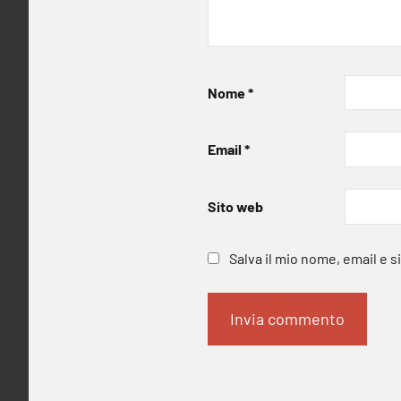
Nome
*
Email
*
Sito web
Salva il mio nome, email e 