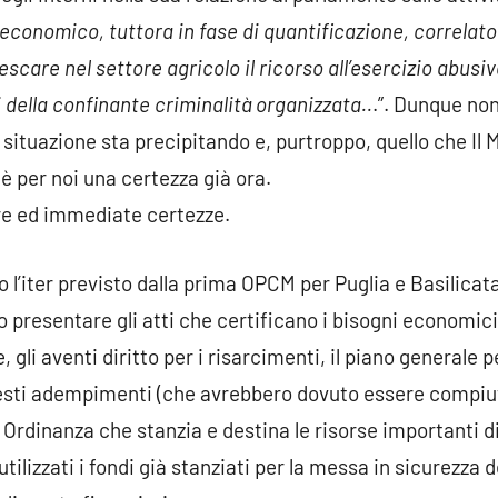
 economico, tuttora in fase di quantificazione, correlato 
scare nel settore agricolo il ricorso all’esercizio abusiv
della confinante criminalità organizzata..
.”. Dunque no
ituazione sta precipitando e, purtroppo, quello che Il M
è per noi una certezza già ora.
re ed immediate certezze.
 l’iter previsto dalla prima OPCM per Puglia e Basilicata
resentare gli atti che certificano i bisogni economici ce
gli aventi diritto per i risarcimenti, il piano generale 
uesti adempimenti (che avrebbero dovuto essere compiuti
rdinanza che stanzia e destina le risorse importanti d
tilizzati i fondi già stanziati per la messa in sicurezza d