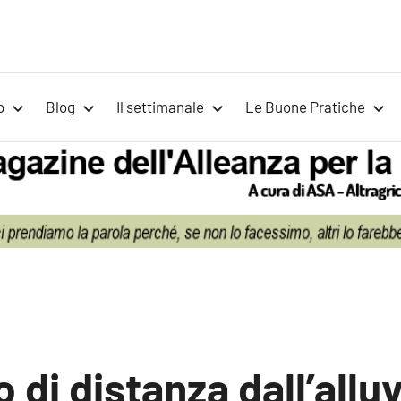
Voci
Magazine
Alleanza
per
per
o
Blog
Il settimanale
Le Buone Pratiche
la
la
Sovranità
Alimentare
Terra
 di distanza dall’allu