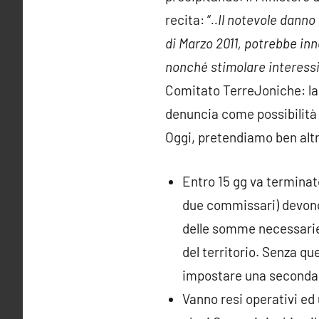
recita: “
..Il notevole danno
di Marzo 2011, potrebbe inne
nonché stimolare interessi 
Comitato TerreJoniche: la s
denuncia come possibilità 
Oggi, pretendiamo ben alt
Entro 15 gg va terminato
due commissari) devono p
delle somme necessarie, 
del territorio. Senza q
impostare una seconda O
Vanno resi operativi ed u