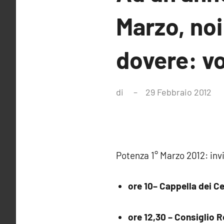
Marzo, noi
dovere: v
di
29 Febbraio 2012
Ne
co
Potenza 1° Marzo 2012: inv
ore 10
– Cappella dei C
ore 12,30 – Consiglio 