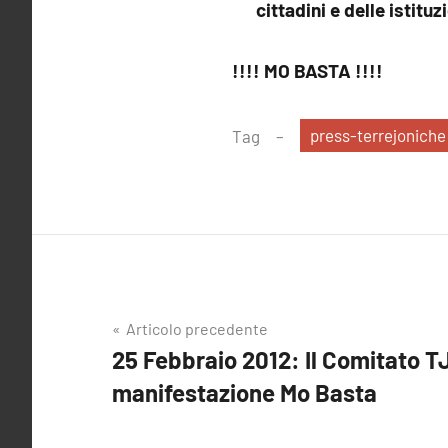
cittadini e delle istituz
!!!! MO BASTA !!!!
press-terrejoniche
Tag
Navigazione
Articolo precedente
25 Febbraio 2012: Il Comitato TJ
articoli
manifestazione Mo Basta