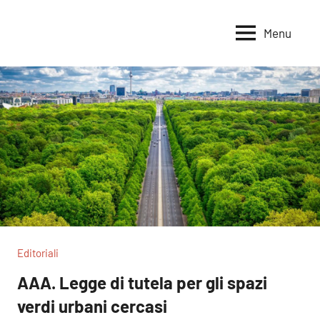
Vai
al
Menu
Voci
Magazine
contenuto
Alleanza
per
per
la
la
Sovranità
Terra
Alimentare
Editoriali
AAA. Legge di tutela per gli spazi
verdi urbani cercasi