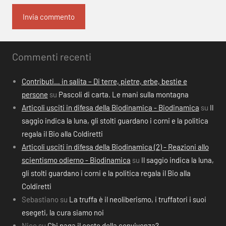
Commenti recenti
Contributi… in salita – Di terre, pietre, erbe, bestie e
persone
su
Pascoli di carta. Le mani sulla montagna
Articoli usciti in difesa della Biodinamica - Biodinamica
su
Il
saggio indica la luna, gli stolti guardano i corni e la politica
regala il Bio alla Coldiretti
Articoli usciti in difesa della Biodinamica (2) - Reazioni allo
scientismo odierno - Biodinamica
su
Il saggio indica la luna,
gli stolti guardano i corni e la politica regala il Bio alla
Coldiretti
Sebastiano
su
La truffa è il neoliberismo, i truffatori i suoi
esegeti, la cura siamo noi
Nico
su
Chi paga il costo della convivenza?