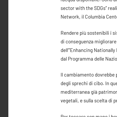
sector with the SDGs” real
Network, il Columbia Cente
Rendere più sostenibili i s
di conseguenza migliorare l
dell’”Enhancing Nationall
dal Programma delle Nazion
Il cambiamento dovrebbe pas
degli sprechi di cibo. In q
mediterranea già patrimoni
vegetali, e sulla scelta di 
Per toccare con mano i benef