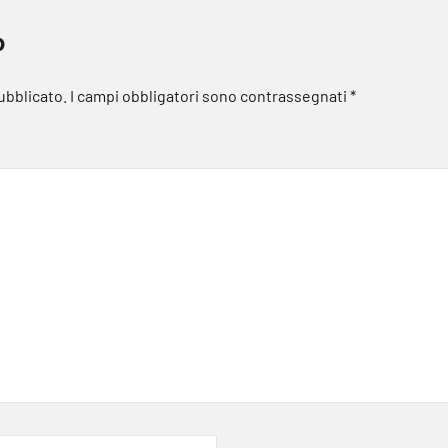
o
pubblicato.
I campi obbligatori sono contrassegnati
*