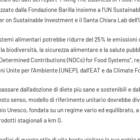
izzato dalla Fondazione Barilla insieme a l’UN Sustaina
r on Sustainable Investment e il Santa Chiara Lab dell’U
istemi alimentari potrebbe ridurre del 25% le emissioni d
a biodiversità, la sicurezza alimentare e la salute pubbl
y Determined Contributions (NDCs) for Food Systems”, r
i Unite per l’Ambiente (UNEP), dall’EAT e da Climate F
sare dall’adozione di diete più sane e sostenibili e dall
uesto senso, modello di riferimento unitario dovrebbe di
o Unesco, fondata su un regime vario ed equilibrato, a
prodotti stagionali a km 0.
ici di questo stile di vita basta visitare la sua patria p