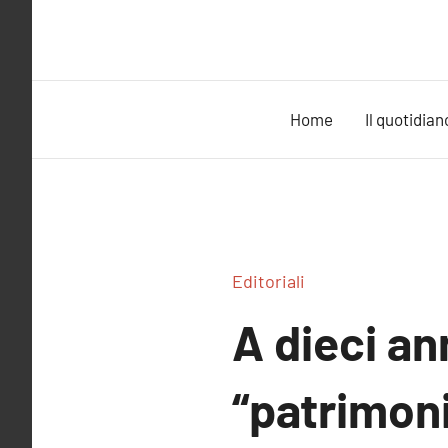
Vai
al
contenuto
Home
Il quotidian
Editoriali
A dieci an
“patrimoni