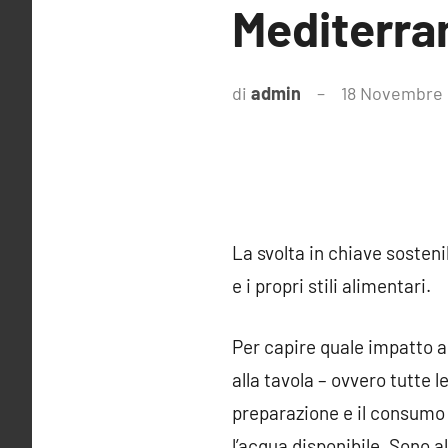
Mediterra
di
admin
18 Novembre
La svolta in chiave sosteni
e i propri stili alimentari.
Per capire quale impatto ab
alla tavola – ovvero tutte l
preparazione e il consumo d
l’acqua disponibile. Sono a