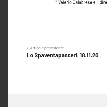
* Valerio Calabrese è il dir
Navigazione
Articolo precedente
Lo Spaventapasseri. 18.11.20
articoli