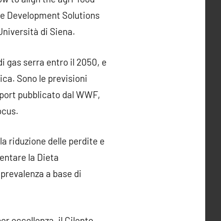
ble Development Solutions
niversità di Siena.
i gas serra entro il 2050, e
ica. Sono le previsioni
eport pubblicato dal WWF,
ocus.
a riduzione delle perdite e
ventare la Dieta
 prevalenza a base di
er eccellenza, il Cilento,