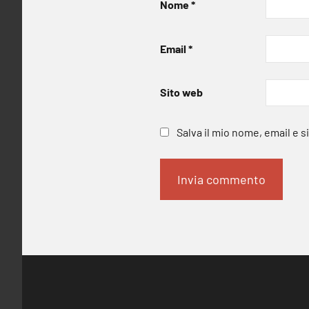
Nome
*
Email
*
Sito web
Salva il mio nome, email e 