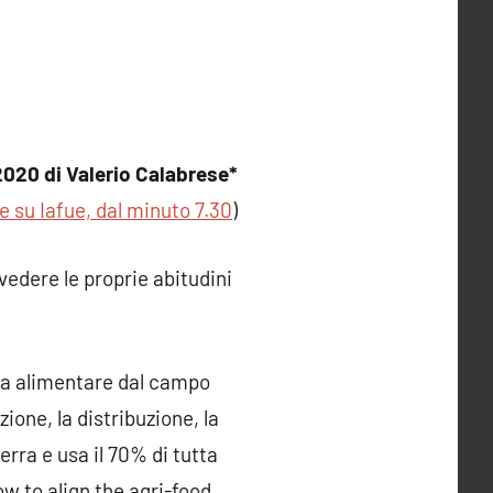
2020 di Valerio Calabrese*
le su Iafue, dal minuto 7.30
)
ivedere le proprie abitudini
tema alimentare dal campo
zione, la distribuzione, la
erra e usa il 70% di tutta
ow to align the agri-food