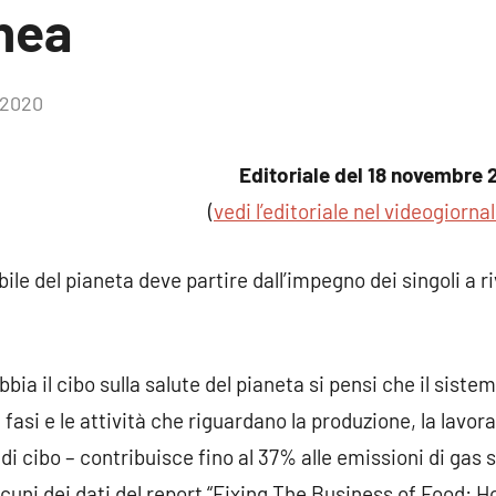
nea
 2020
Nessun
commento
Editoriale del 18 novembre 
(
vedi l’editoriale nel videogiorna
bile del pianeta deve partire dall’impegno dei singoli a r
bia il cibo sulla salute del pianeta si pensi che il sis
e fasi e le attività che riguardano la produzione, la lavora
i cibo – contribuisce fino al 37% alle emissioni di gas s
lcuni dei dati del report “Fixing The Business of Food: H