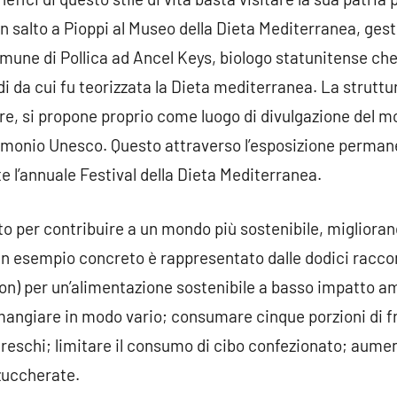
 un salto a Pioppi al Museo della Dieta Mediterranea, ge
mune di Pollica ad Ancel Keys, biologo statunitense che 
udi da cui fu teorizzata la Dieta mediterranea. La strut
re, si propone proprio come luogo di divulgazione del mo
rimonio Unesco. Questo attraverso l’esposizione perman
e l’annuale Festival della Dieta Mediterranea.
to per contribuire a un mondo più sostenibile, miglioran
. Un esempio concreto è rappresentato dalle dodici racc
on) per un’alimentazione sostenibile a basso impatto a
mangiare in modo vario; consumare cinque porzioni di fr
reschi; limitare il consumo di cibo confezionato; aument
 zuccherate.