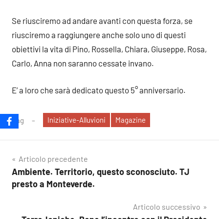
Se riusciremo ad andare avanti con questa forza, se
riusciremo a raggiungere anche solo uno di questi
obiettivi la vita di Pino, Rossella, Chiara, Giuseppe, Rosa,
Carlo, Anna non saranno cessate invano.
E’ a loro che sarà dedicato questo 5° anniversario.
Iniziative-Alluvioni
Magazine
Tag
Navigazione
Articolo precedente
Ambiente. Territorio, questo sconosciuto. TJ
articoli
presto a Monteverde.
Articolo successivo