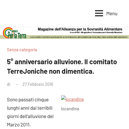
Vai
al
Menu
Voci
Magazine
contenuto
Alleanza
per
per
la
la
Sovranità
Terra
Senza categoria
Alimentare
5° anniversario alluvione. Il comitato
TerreJoniche non dimentica.
di
27 Febbraio 2016
Nessun
commento
Sono passati cinque
lunghi anni dai terribili
locandina
giorni dell’alluvione del
Marzo 2011.