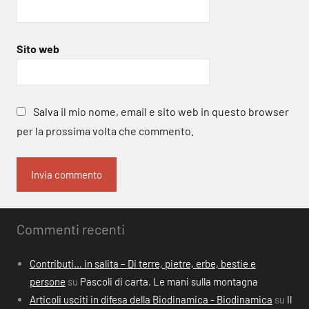
Sito web
Salva il mio nome, email e sito web in questo browser
per la prossima volta che commento.
Commenti recenti
Contributi… in salita – Di terre, pietre, erbe, bestie e
persone
su
Pascoli di carta. Le mani sulla montagna
Articoli usciti in difesa della Biodinamica - Biodinamica
su
Il