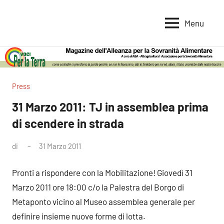
Vai
al
Menu
Voci
Magazine
contenuto
Alleanza
per
per
la
la
Sovranità
Terra
Press
Alimentare
31 Marzo 2011: TJ in assemblea prima
di scendere in strada
di
31 Marzo 2011
Nessun
commento
Pronti a rispondere con la Mobilitazione! Giovedì 31
Marzo 2011 ore 18:00 c/o la Palestra del Borgo di
Metaponto vicino al Museo assemblea generale per
definire insieme nuove forme di lotta.