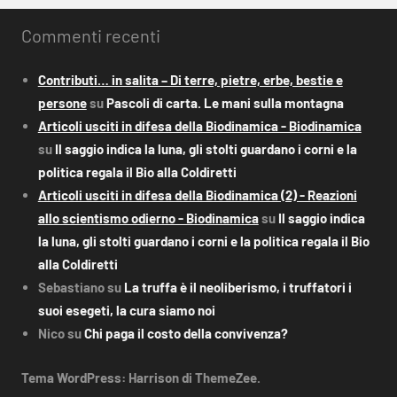
Commenti recenti
Contributi… in salita – Di terre, pietre, erbe, bestie e
persone
su
Pascoli di carta. Le mani sulla montagna
Articoli usciti in difesa della Biodinamica - Biodinamica
su
Il saggio indica la luna, gli stolti guardano i corni e la
politica regala il Bio alla Coldiretti
Articoli usciti in difesa della Biodinamica (2) - Reazioni
allo scientismo odierno - Biodinamica
su
Il saggio indica
la luna, gli stolti guardano i corni e la politica regala il Bio
alla Coldiretti
Sebastiano
su
La truffa è il neoliberismo, i truffatori i
suoi esegeti, la cura siamo noi
Nico
su
Chi paga il costo della convivenza?
Tema WordPress: Harrison di ThemeZee.