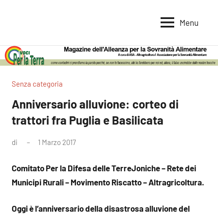
Vai
al
Menu
Voci
Magazine
contenuto
Alleanza
per
per
la
la
Sovranità
Terra
Senza categoria
Alimentare
Anniversario alluvione: corteo di
trattori fra Puglia e Basilicata
di
1 Marzo 2017
Nessun
commento
Comitato Per la Difesa delle TerreJoniche – Rete dei
Municipi Rurali – Movimento Riscatto – Altragricoltura.
Oggi è l’anniversario della disastrosa alluvione del