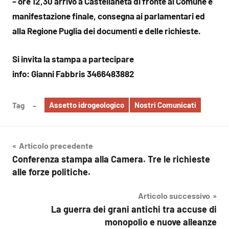
– ore 12,30 arrivo a Castellaneta di fronte al Comune e
manifestazione finale, consegna ai parlamentari ed
alla Regione Puglia dei documenti e delle richieste.
Si invita la stampa a partecipare
info: Gianni Fabbris 3466483882
Assetto idrogeologico
Nostri Comunicati
Tag
Navigazione
Articolo precedente
Conferenza stampa alla Camera. Tre le richieste
articoli
alle forze politiche.
Articolo successivo
La guerra dei grani antichi tra accuse di
monopolio e nuove alleanze