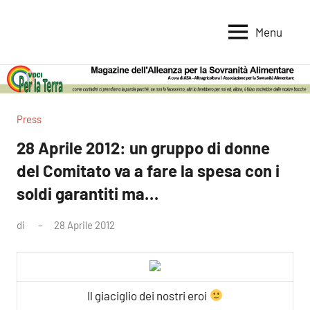
Vai
al
Menu
Voci
Magazine
contenuto
Alleanza
per
per
la
la
Sovranità
Terra
Press
Alimentare
28 Aprile 2012: un gruppo di donne
del Comitato va a fare la spesa con i
soldi garantiti ma…
di
28 Aprile 2012
Nessun
commento
Il giaciglio dei nostri eroi