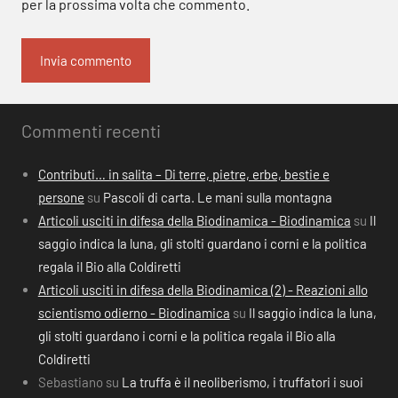
per la prossima volta che commento.
Commenti recenti
Contributi… in salita – Di terre, pietre, erbe, bestie e
persone
su
Pascoli di carta. Le mani sulla montagna
Articoli usciti in difesa della Biodinamica - Biodinamica
su
Il
saggio indica la luna, gli stolti guardano i corni e la politica
regala il Bio alla Coldiretti
Articoli usciti in difesa della Biodinamica (2) - Reazioni allo
scientismo odierno - Biodinamica
su
Il saggio indica la luna,
gli stolti guardano i corni e la politica regala il Bio alla
Coldiretti
Sebastiano
su
La truffa è il neoliberismo, i truffatori i suoi