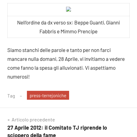
Nell’ordine da dx verso sx: Beppe Guanti, Gianni
Fabbris e Mimmo Prencipe
Siamo stanchi delle parole e tanto per non farci
mancare nulla domani, 28 Aprile, vi invitiamo a vedere
come fanno la spesa gli alluvionati. Vi aspettiamo
numerosi!
press-terrejoniche
Tag
Navigazione
Articolo precedente
27 Aprile 2012: il Comitato TJ riprende lo
articoli
sciopero della fame