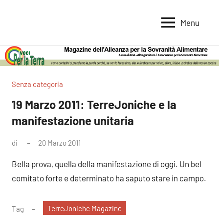
Vai
al
Menu
Voci
Magazine
contenuto
Alleanza
per
per
la
la
Sovranità
Terra
Senza categoria
Alimentare
19 Marzo 2011: TerreJoniche e la
manifestazione unitaria
di
20 Marzo 2011
Nessun
commento
Bella prova, quella della manifestazione di oggi. Un bel
comitato forte e determinato ha saputo stare in campo.
TerreJoniche Magazine
Tag