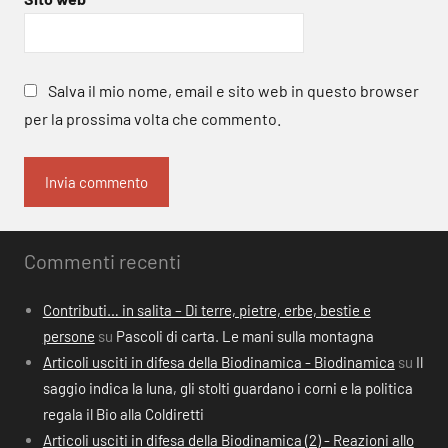
Salva il mio nome, email e sito web in questo browser
per la prossima volta che commento.
Commenti recenti
Contributi… in salita – Di terre, pietre, erbe, bestie e
persone
su
Pascoli di carta. Le mani sulla montagna
Articoli usciti in difesa della Biodinamica - Biodinamica
su
Il
saggio indica la luna, gli stolti guardano i corni e la politica
regala il Bio alla Coldiretti
Articoli usciti in difesa della Biodinamica (2) - Reazioni allo