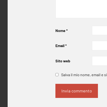
Nome
*
Email
*
Sito web
Salva il mio nome, email e 