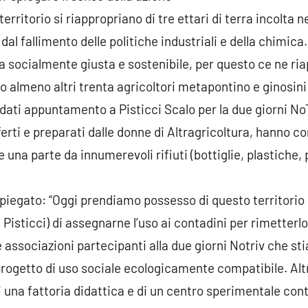
territorio si riappropriano di tre ettari di terra incolta n
 fallimento delle politiche industriali e della chimica.
ra socialmente giusta e sostenibile, per questo ce ne ri
 almeno altri trenta agricoltori metapontino e ginosini 
 dati appuntamento a Pisticci Scalo per la due giorni No
ferti e preparati dalle donne di Altragricoltura, hanno co
ne una parte da innumerevoli rifiuti (bottiglie, plastiche,
spiegato: “Oggi prendiamo possesso di questo territori
i Pisticci) di assegnarne l’uso ai contadini per rimetterl
le associazioni partecipanti alla due giorni Notriv che 
progetto di uso sociale ecologicamente compatibile. Altr
i una fattoria didattica e di un centro sperimentale con