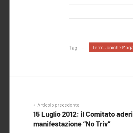
TerreJoniche Maga
Tag
Navigazione
Articolo precedente
15 Luglio 2012: il Comitato aderi
articoli
manifestazione “No Triv”