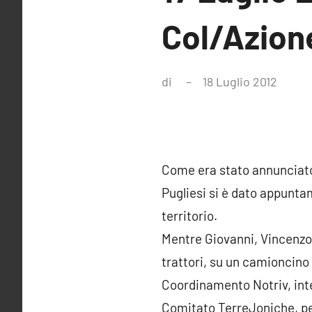
Col/Azione
di
18 Luglio 2012
Nessu
comm
Come era stato annunciato
Pugliesi si è dato appuntam
territorio.
Mentre Giovanni, Vincenzo e
trattori, su un camioncino 
Coordinamento Notriv, inte
Comitato TerreJoniche, per