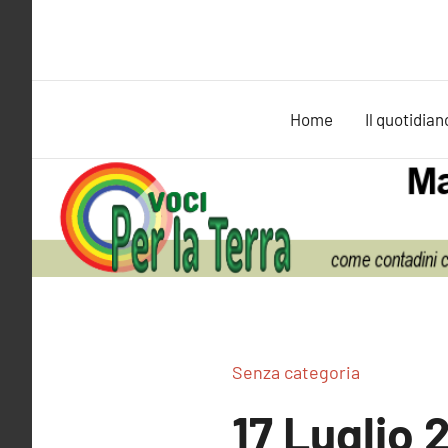
Vai
al
contenuto
Home
Il quotidian
Senza categoria
17 Luglio 