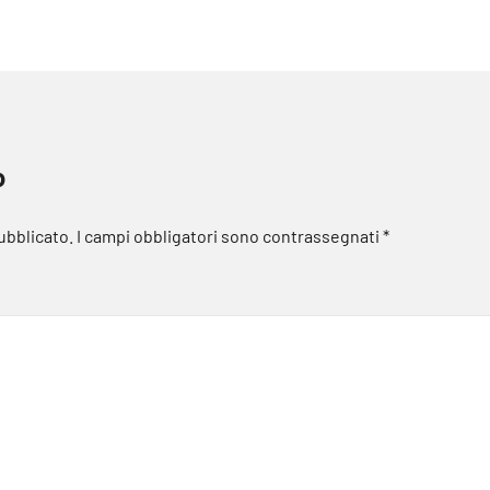
o
pubblicato.
I campi obbligatori sono contrassegnati
*