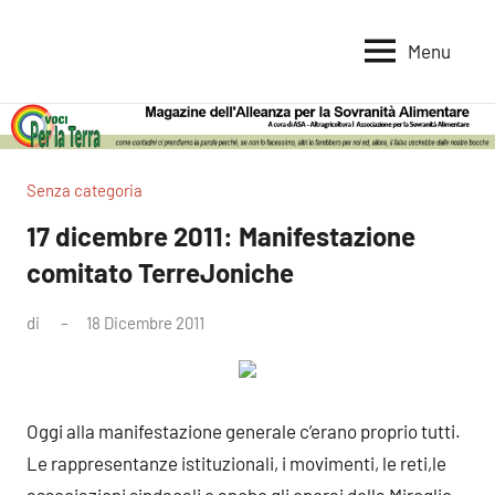
Vai
al
Menu
Voci
Magazine
contenuto
Alleanza
per
per
la
la
Sovranità
Terra
Senza categoria
Alimentare
17 dicembre 2011: Manifestazione
comitato TerreJoniche
di
18 Dicembre 2011
Nessun
commento
Oggi alla manifestazione generale c’erano proprio tutti.
Le rappresentanze istituzionali, i movimenti, le reti,
le
associazioni sindacali e anche gli operai della Miroglio,