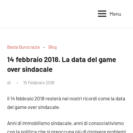
Vai
al
Menu
Voci
Magazine
contenuto
Alleanza
per
per
la
la
Sovranità
Terra
Basta Burocrazia
Blog
Alimentare
14 febbraio 2018. La data del game
over sindacale
di
15 Febbraio 2018
Nessun
commento
Il 14 febbraio 2018 resterà nei nostri ricordi come la data
del game over sindacale.
Anni di immobilismo sindacale, anni di consociativismo
con la politica che si preoccupa più di risolvere problemi