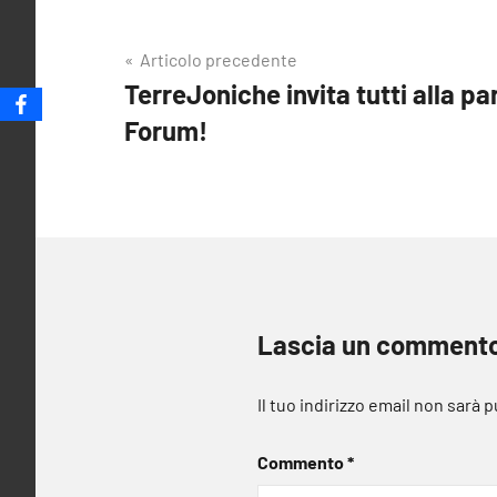
Navigazione
Articolo precedente
TerreJoniche invita tutti alla pa
articoli
Forum!
Lascia un comment
Il tuo indirizzo email non sarà 
Commento
*