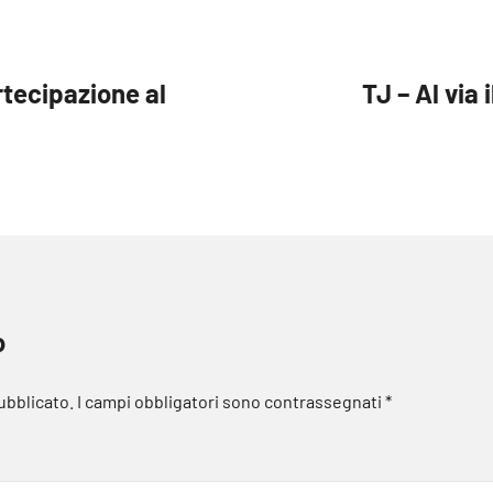
rtecipazione al
TJ – Al via
o
pubblicato.
I campi obbligatori sono contrassegnati
*