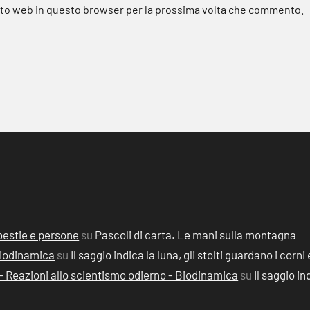
sito web in questo browser per la prossima volta che commento.
, bestie e persone
su
Pascoli di carta. Le mani sulla montagna
 Biodinamica
su
Il saggio indica la luna, gli stolti guardano i corni 
2) - Reazioni allo scientismo odierno - Biodinamica
su
Il saggio in