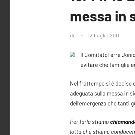
messa in s
di
12 Luglio 2011
Nessu
comm
Il ComitatoTerre Jonic
evitare che famiglie e
Nel frattempo si è deciso d
adeguata sulla messa in sic
dell’emergenza che tanti gu
Per farlo stiamo
chiamando 
lotta che stiamo conducend