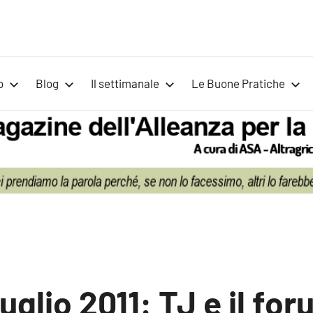
Voci
Magazine
Alleanza
per
per
o
Blog
Il settimanale
Le Buone Pratiche
la
la
Sovranità
Alimentare
Terra
uglio 2011: TJ e il for