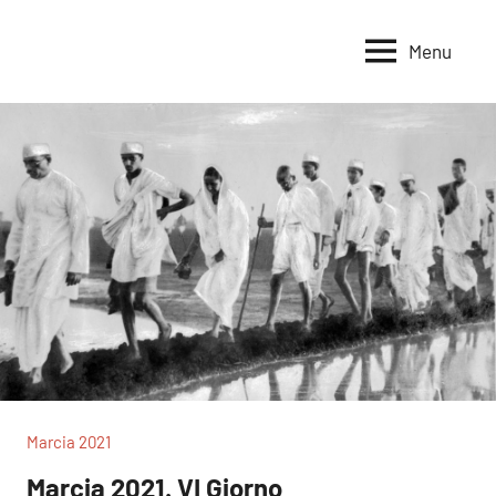
Vai
al
Menu
Voci
Magazine
contenuto
Alleanza
per
per
la
la
Sovranità
Terra
Alimentare
Marcia 2021
Marcia 2021. VI Giorno