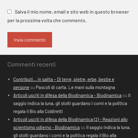
Salva il mio nome, email e sito web in questo browser
per la prossima volta che commento.
Commenti recenti
Contributi… in salita – Di terre, pietre, erbe, bestie e
persone
su
Pascoli di carta. Le mani sulla montagna
Articoli usciti in difesa della Biodinamica - Biodinamica
su
Il
saggio indica la luna, gli stolti guardano i corni e la politica
regala il Bio alla Coldiretti
Articoli usciti in difesa della Biodinamica (2) - Reazioni allo
scientismo odierno - Biodinamica
su
Il saggio indica la luna,
gli stolti guardano i corni e la politica regala il Bio alla