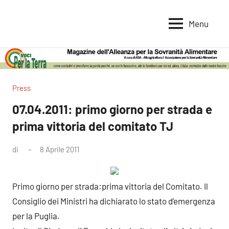
Vai
al
Menu
Voci
Magazine
contenuto
Alleanza
per
per
la
la
Sovranità
Terra
Press
Alimentare
07.04.2011: primo giorno per strada e
prima vittoria del comitato TJ
di
8 Aprile 2011
Nessun
commento
Primo giorno per strada:prima vittoria del Comitato. Il
Consiglio dei Ministri ha dichiarato lo stato d’emergenza
per la Puglia.