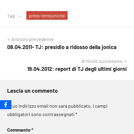
press-terrejoniche
Tag
Navigazione
Articolo precedente
08.04.2011- TJ: presidio a ridosso della jonica
articoli
Articolo successivo
19.04.2012: report di TJ degli ultimi giorni
Lascia un commento
Il tuo indirizzo email non sarà pubblicato.
I campi
obbligatori sono contrassegnati
*
Commento
*