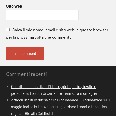
Sito web
Salva il mio nome, email e sito web in questo browser
per la prossima volta che commento.
Commenti recenti
Contributi… in salita – Di terre, pietre, erbe, bestie e
persone
su
Pascoli di carta. Le mani sulla montagna
Articoli usciti in difesa della Biodinamica - Biodinamica
su
Il
saggio indica la luna, gli stolti guardano i corni e la politica
regala il Bio alla Coldiretti