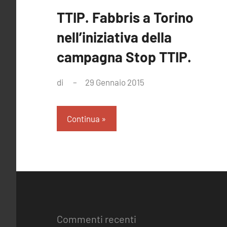
TTIP. Fabbris a Torino
nell’iniziativa della
campagna Stop TTIP.
di
29 Gennaio 2015
Nessun
commento
Continua
Commenti recenti