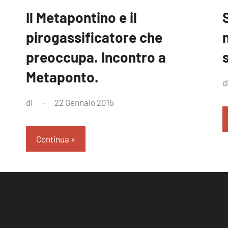
Il Metapontino e il
pirogassificatore che
preoccupa. Incontro a
Metaponto.
d
di
22 Gennaio 2015
Nessun
commento
Continua