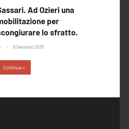
Sassari. Ad Ozieri una
mobilitazione per
scongiurare lo sfratto.
i
9 Gennaio 2015
Nessun
commento
Continua